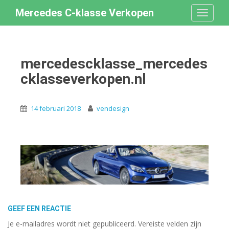
S
Mercedes C-klasse Verkopen
TOGGLE
k
i
p
t
mercedescklasse_mercedes
o
cklasseverkopen.nl
m
a
i
14 februari 2018
vendesign
n
c
o
n
t
e
n
t
GEEF EEN REACTIE
Je e-mailadres wordt niet gepubliceerd.
Vereiste velden zijn